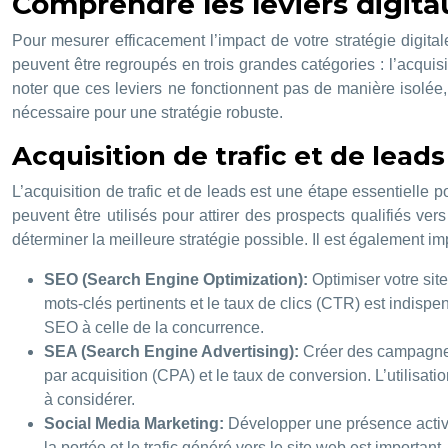
Comprendre les leviers digita
Pour mesurer efficacement l’impact de votre stratégie digitale
peuvent être regroupés en trois grandes catégories : l’acquisiti
noter que ces leviers ne fonctionnent pas de manière isolée, 
nécessaire pour une stratégie robuste.
Acquisition de trafic et de leads
L’acquisition de trafic et de leads est une étape essentielle 
peuvent être utilisés pour attirer des prospects qualifiés ve
déterminer la meilleure stratégie possible. Il est également imp
SEO (Search Engine Optimization):
Optimiser votre sit
mots-clés pertinents et le taux de clics (CTR) est indispe
SEO à celle de la concurrence.
SEA (Search Engine Advertising):
Créer des campagnes
par acquisition (CPA) et le taux de conversion. L’utilisati
à considérer.
Social Media Marketing:
Développer une présence active
la portée et le trafic généré vers le site web est importa