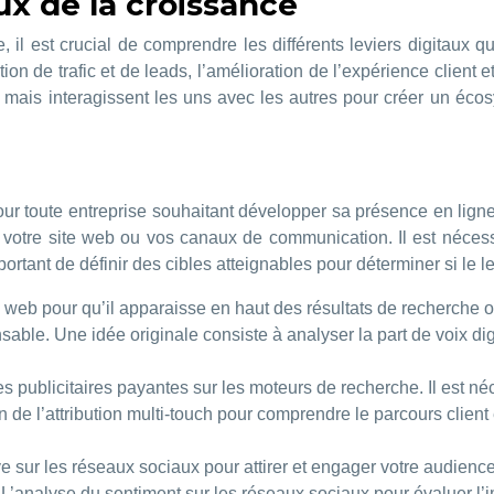
ux de la croissance
, il est crucial de comprendre les différents leviers digitaux q
on de trafic et de leads, l’amélioration de l’expérience client et
mais interagissent les uns avec les autres pour créer un écosy
pour toute entreprise souhaitant développer sa présence en ligne 
rs votre site web ou vos canaux de communication. Il est néces
ortant de définir des cibles atteignables pour déterminer si le le
e web pour qu’il apparaisse en haut des résultats de recherche or
nsable. Une idée originale consiste à analyser la part de voix di
 publicitaires payantes sur les moteurs de recherche. Il est 
on de l’attribution multi-touch pour comprendre le parcours client
 sur les réseaux sociaux pour attirer et engager votre audience
nt. L’analyse du sentiment sur les réseaux sociaux pour évaluer l