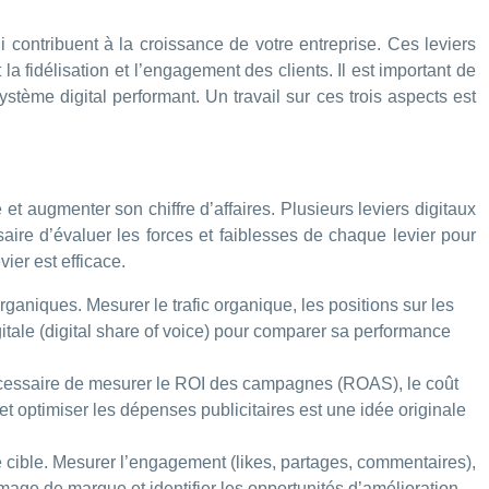
ui contribuent à la croissance de votre entreprise. Ces leviers
 la fidélisation et l’engagement des clients. Il est important de
stème digital performant. Un travail sur ces trois aspects est
et augmenter son chiffre d’affaires. Plusieurs leviers digitaux
saire d’évaluer les forces et faiblesses de chaque levier pour
vier est efficace.
ganiques. Mesurer le trafic organique, les positions sur les
gitale (digital share of voice) pour comparer sa performance
nécessaire de mesurer le ROI des campagnes (ROAS), le coût
 et optimiser les dépenses publicitaires est une idée originale
 cible. Mesurer l’engagement (likes, partages, commentaires),
’image de marque et identifier les opportunités d’amélioration