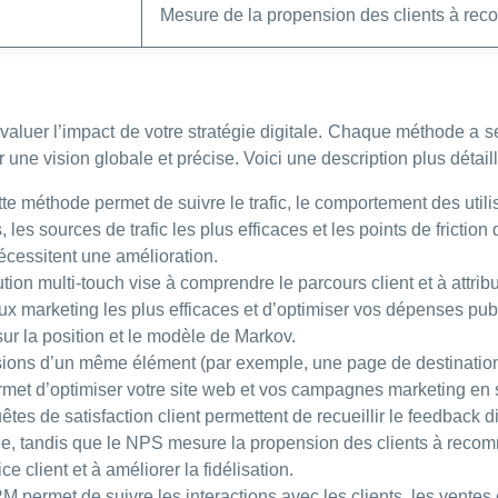
Mesure de la propension des clients à rec
aluer l’impact de votre stratégie digitale. Chaque méthode a se
 une vision globale et précise. Voici une description plus déta
te méthode permet de suivre le trafic, le comportement des utilis
 les sources de trafic les plus efficaces et les points de frict
nécessitent une amélioration.
bution multi-touch vise à comprendre le parcours client et à attrib
ux marketing les plus efficaces et d’optimiser vos dépenses publ
sur la position et le modèle de Markov.
sions d’un même élément (par exemple, une page de destination,
ermet d’optimiser votre site web et vos campagnes marketing en
tes de satisfaction client permettent de recueillir le feedback d
ée, tandis que le NPS mesure la propension des clients à reco
ice client et à améliorer la fidélisation.
ermet de suivre les interactions avec les clients, les ventes et 