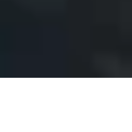
Rédaction web
Pour vos Contenus rédactionnels, il faut entrer en contact
avec un rédacteur web professionnel.
Techniques de rédaction